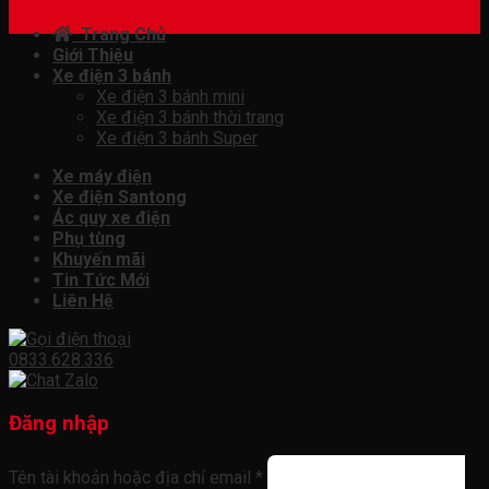
Trang Chủ
Giới Thiệu
Xe điện 3 bánh
Xe điện 3 bánh mini
Xe điện 3 bánh thời trang
Xe điện 3 bánh Super
Xe máy điện
Xe điện Santong
Ác quy xe điện
Phụ tùng
Khuyến mãi
Tin Tức Mới
Liên Hệ
0833.628.336
Đăng nhập
Tên tài khoản hoặc địa chỉ email
*