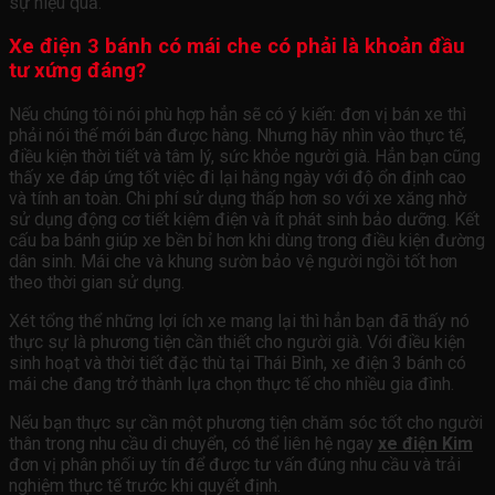
sự hiệu quả.
Xe điện 3 bánh có mái che có phải là khoản đầu
tư xứng đáng?
Nếu chúng tôi nói phù hợp hẳn sẽ có ý kiến: đơn vị bán xe thì
phải nói thế mới bán được hàng. Nhưng hãy nhìn vào thực tế,
điều kiện thời tiết và tâm lý, sức khỏe người già. Hẳn bạn cũng
thấy xe đáp ứng tốt việc đi lại hằng ngày với độ ổn định cao
và tính an toàn. Chi phí sử dụng thấp hơn so với xe xăng nhờ
sử dụng động cơ tiết kiệm điện và ít phát sinh bảo dưỡng. Kết
cấu ba bánh giúp xe bền bỉ hơn khi dùng trong điều kiện đường
dân sinh. Mái che và khung sườn bảo vệ người ngồi tốt hơn
theo thời gian sử dụng.
Xét tổng thể những lợi ích xe mang lại thì hẳn bạn đã thấy nó
thực sự là phương tiện cần thiết cho người già. Với điều kiện
sinh hoạt và thời tiết đặc thù tại Thái Bình, xe điện 3 bánh có
mái che đang trở thành lựa chọn thực tế cho nhiều gia đình.
Nếu bạn thực sự cần một phương tiện chăm sóc tốt cho người
thân trong nhu cầu di chuyển, có thể liên hệ ngay
xe điện Kim
đơn vị phân phối uy tín để được tư vấn đúng nhu cầu và trải
nghiệm thực tế trước khi quyết định.