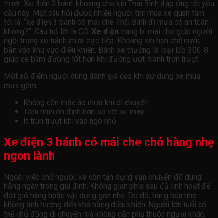
trượt. Xe điện 3 bánh khoang che kín Thái Bình đáp ứng tốt yêu
cầu này. Một câu hỏi được nhiều người tìm mua xe quan tâm
tới là: “xe điện 3 bánh có mái che Thái Bình đi mưa có an toàn
không?”. Câu trả lời là CÓ.
Xe điện
trang bị mái che giúp người
ngồi trong xe tránh mưa trực tiếp. Khoang kín hạn chế nước
bắn vào khu vực điều khiển. Bánh xe thường là loại lốp 300-8
giúp xe bám đường tốt hơn khi đường ướt, tránh trơn trượt.
Một số điểm người dùng đánh giá cao khi sử dụng xe mùa
mưa gồm:
Không cần mặc áo mưa khi di chuyển
Tầm nhìn ổn định hơn so với xe máy
Ít trơn trượt khi vào ngõ nhỏ
Xe điện 3 bánh có mái che chở hàng nhẹ
ngon lành
Ngoài việc chở người, xe còn tận dụng vận chuyển đồ dùng
hằng ngày trong gia đình. Không gian phía sau đủ linh hoạt để
đặt giỏ hàng hoặc vật dụng gọn nhẹ. Do đó, hàng hóa nhẹ
không ảnh hưởng đến khả năng điều khiển. Người lớn tuổi có
thể chủ động di chuyển mà không cần phụ thuộc người khác.