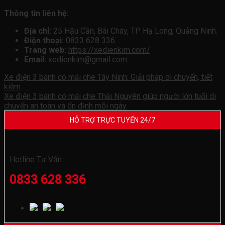
Thông tin liên hệ:
Địa chỉ:
25 Hậu Cần, Bãi Cháy, TP Hạ Long, Quảng Ninh.
Điện thoại:
0833 628 336.
Trang web:
https://xedienkim.com/
Email:
xedienkim@gmail.com
Xe điện 3 bánh có mái che Tây Ninh: Giải pháp di chuyển, tiết
kiệm
Xe điện 3 bánh có mái che Thái Nguyên giúp người lớn tuổi di
chuyển an toàn và ổn định mỗi ngày
HỖ TRỢ TRỰC TUYẾN 24/7
Hotline Tư Vấn:
0833 628 336