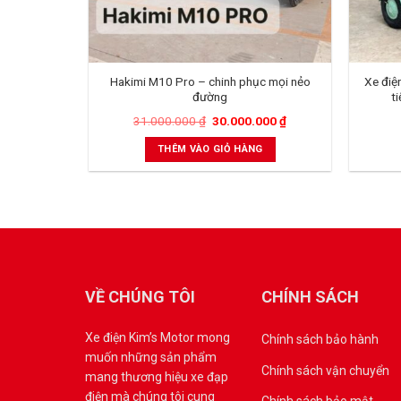
Hakimi M10 Pro – chinh phục mọi nẻo
Xe điệ
đường
t
31.000.000
₫
30.000.000
₫
THÊM VÀO GIỎ HÀNG
VỀ CHÚNG TÔI
CHÍNH SÁCH
Xe điện Kim’s Motor mong
Chính sách bảo hành
muốn những sản phẩm
Chính sách vận chuyển
mang thương hiệu xe đạp
điện mà chúng tôi cung