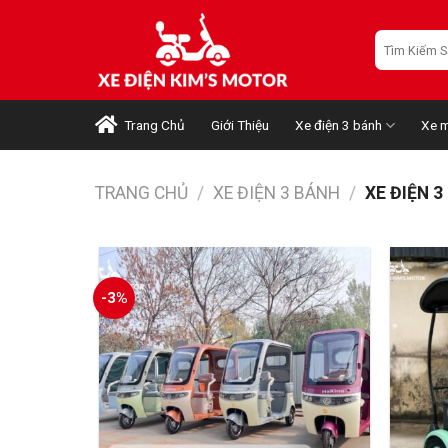
Skip
to
Tìm
kiếm:
content
Trang Chủ
Giới Thiệu
Xe điện 3 bánh
Xe m
TRANG CHỦ
/
XE ĐIỆN 3 BÁNH
/
XE ĐIỆN 3
-3%