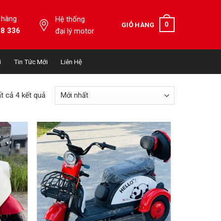
 hàng
Hệ thống
0
GIỎ HÀNG
28 336
đại lý motor
i
Tin Tức Mới
Liên Hệ
ất cả 4 kết quả