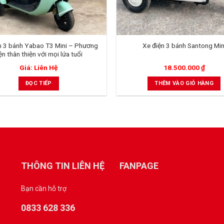
n 3 bánh Yabao T3 Mini – Phương
Xe điện 3 bánh Santong Min
iện thân thiện với mọi lứa tuổi
Giá: Liên Hệ
18.500.000
₫
ĐỌC TIẾP
THÊM VÀO GIỎ HÀNG
THÔNG TIN LIÊN HỆ
FANPAGE
Bạn cần hỗ trợ
0833 628 336