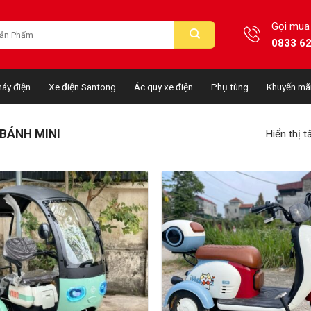
Gọi mua
0833 6
áy điện
Xe điện Santong
Ác quy xe điện
Phụ tùng
Khuyến mã
 BÁNH MINI
Hiển thị t