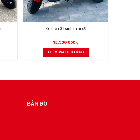
i
Xe điện 3 bánh mini x9
15.500.000
₫
THÊM VÀO GIỎ HÀNG
BẢN ĐỒ