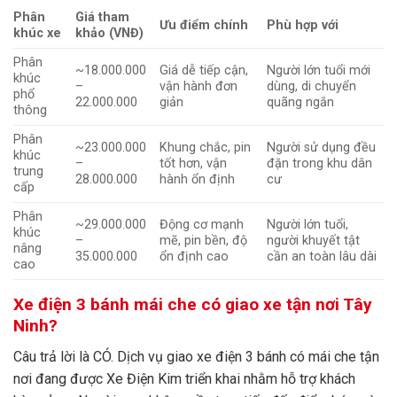
Phân
Giá tham
Ưu điểm chính
Phù hợp với
khúc xe
khảo (VNĐ)
Phân
~18.000.000
Giá dễ tiếp cận,
Người lớn tuổi mới
khúc
–
vận hành đơn
dùng, di chuyển
phổ
22.000.000
giản
quãng ngắn
thông
Phân
~23.000.000
Khung chắc, pin
Người sử dụng đều
khúc
–
tốt hơn, vận
đặn trong khu dân
trung
28.000.000
hành ổn định
cư
cấp
Phân
~29.000.000
Động cơ mạnh
Người lớn tuổi,
khúc
–
mẽ, pin bền, độ
người khuyết tật
nâng
35.000.000
ổn định cao
cần an toàn lâu dài
cao
Xe điện 3 bánh mái che có giao xe tận nơi Tây
Ninh?
Câu trả lời là CÓ. Dịch vụ giao xe điện 3 bánh có mái che tận
nơi đang được Xe Điện Kim triển khai nhằm hỗ trợ khách