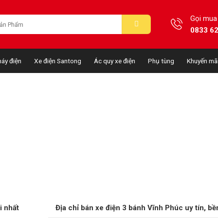
Gọi mua
0833 6
áy điện
Xe điện Santong
Ác quy xe điện
Phụ tùng
Khuyến mã
i nhất
Địa chỉ bán xe điện 3 bánh Vĩnh Phúc uy tín, bề