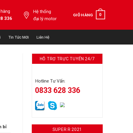
 hàng
Hệ thống
0
GIỎ HÀNG
28 336
đại lý motor
i
Tin Tức Mới
Liên Hệ
HỖ TRỢ TRỰC TUYẾN 24/7
Hotline Tư Vấn:
0833 628 336
n bỉ
SUPER R 2021