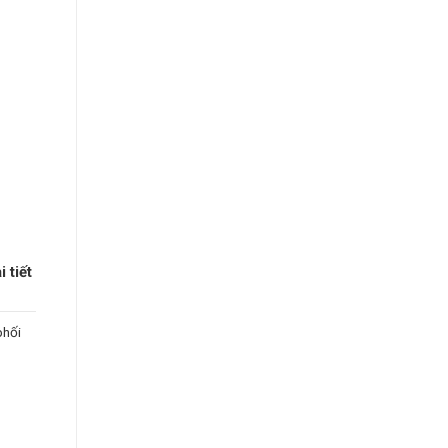
 tiết
phối