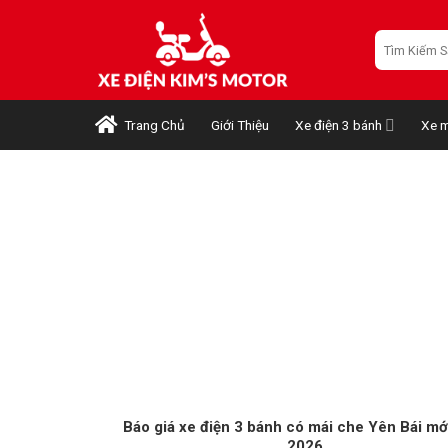
Skip
to
Tìm
kiếm:
content
Trang Chủ
Giới Thiệu
Xe điện 3 bánh
Xe m
Báo giá xe điện 3 bánh có mái che Yên Bái mớ
2026