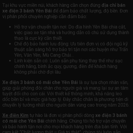
Tại khu vực miền núi, khách hàng cần chọn đúng
địa chỉ bán
xe điện 3 bánh Yên Bái
để đảm bảo chất lượng, độ bền. Đơn
vị phân phối chuyên nghiệp cần đảm bảo:
Hỗ trợ vận chuyển tận nơi: Do địa hình Yên Bái chia cắt,
việc giao xe tận nhà và hướng dẫn cô chú sử dụng thành
thạo là cực kỳ cần thiết.
Chế độ bảo hành lưu động: Ưu tiên đơn vị có đội ngũ kỹ
thuật sẵn sàng hỗ trợ bảo trì tận nơi các huyện như Trấn
Yên, Văn Yên, Mù Cang Chải…
Linh kiện sẵn có: Luôn sẵn phụ tùng thay thế như sạc
chính hãng, bình ắc quy, gương, đèn để khách hàng
không phải chờ đợi lâu.
Xe điện 3 bánh có mái che Yên Bái
là sự lựa chọn nhân văn,
giúp giải phóng đôi chân cho người già và mang lại sự an tâm
tuyệt đối cho con cái. Với thiết kế thông minh, khả năng leo
dốc bền bỉ và mức giá hợp lý. Đây chắc chắn là phương tiện di
chuyển lý tưởng nhất cho người dân vùng cao trong năm 2026.
Xe điện Kim
tự hào là đơn vị phân phối dòng
xe điện 3 bánh
có mái che Yên Bái
chính hãng. Chúng tôi hỗ trợ vận chuyển
và bảo hành tận nơi cho mọi khách hàng trên địa bàn tỉnh. Với
cam kết “Chất lượng thật – Giá trị thật”, chúng tôi luôn sẵn