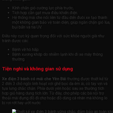
Kính chắn gió cường lực phía trước,
Tích hợp cần gạt mưa điều khiển điện.
Hệ thống mái che nối liền từ đầu đến đuôi xe tạo thành
một không gian bảo vệ toàn diện, giúp ngăn chặn gió lùa,
bụi bẩn và tia UV.
Điều này cực kỳ quan trọng đối với sức khỏe người già như
tránh được các:
Bệnh về hô hấp.
Bệnh xương khớp do nhiễm lạnh khi đi xe máy thông
thường.
Tiện nghi và không gian sử dụng
Xe điện 3 bánh có mái che Yên Bái
thường được thiết kế từ
2 đến 3 chỗ ngồi linh hoạt với ghế bọc da êm ái, có tay vịn và
tựa lưng chắc chắn. Phía dưới yên hoặc sau xe thường tích
hợp giỏ hàng dung tích lớn. Từ đây, cho phép các bà nội trợ
thoải mái đựng đồ đi chợ hoặc đồ dùng cá nhân mà không lo
bị rơi rớt hay ướt nước.