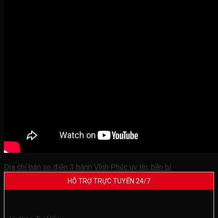
Địa chỉ bán xe điện 3 bánh Vĩnh Phúc uy tín, bền bỉ
HỖ TRỢ TRỰC TUYẾN 24/7