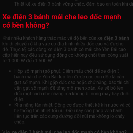
Thiết kế xe điện 3 bánh vững chắc, đảm bảo an toàn khi d
Xe điện 3 bánh mái che leo dốc mạnh
có bền không?
Khá nhiều khách hàng thắc mắc về độ bền của
xe điện 3 bánh
khi di chuyển ở khu vực có địa hình nhiều dốc cao và đường
đê.
Thực tế, các dòng xe điện 3 bánh có mái che Yên Bái cao
cấp hiện nay đều sử dụng động cơ không chổi than công suất
từ 1.000 W đến 1.500 W.
Hộp số mạnh (số phụ): Điểm mấu chốt để
xe điện 3
bánh mái che Yên Bái
leo lên được các con dốc là cần
gạt số mạnh. Khi gặp dốc cao hoặc chở nặng, bác tài chỉ
cần gạt số mạnh để tăng mô-men xoắn. Xe sẽ bò lên
dốc một cách nhẹ nhàng mà không bị nóng máy hay đuối
điện.
Khả năng tản nhiệt: Động cơ được thiết kế kín nước và có
hệ thống tản nhiệt tối ưu. Điều này cho phép vận hành
liên tục trên các cung đường đồi núi mà không lo cháy
chập.
Vậy
xe điện 3 bánh mái che leo dốc mạnh có bền không?