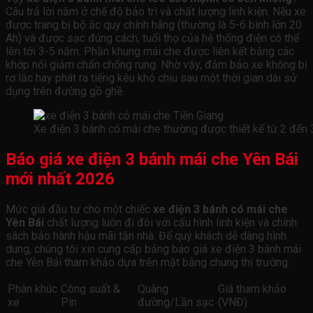
Câu trả lời nằm ở chế độ bảo trì và chất lượng linh kiện. Nếu xe
được trang bị bộ ắc quy chính hãng (thường là 5-6 bình lớn 20
Ah) và được sạc đúng cách, tuổi thọ của hệ thống điện có thể
lên tới 3-5 năm. Phần khung mái che được liên kết bằng các
khớp nối giảm chấn chống rung. Nhờ vậy, đảm bảo xe không bị
rơ lắc hay phát ra tiếng kêu khó chịu sau một thời gian dài sử
dụng trên đường gồ ghề.
Xe điện 3 bánh có mái che thường được thiết kế từ 2 đến 3
Báo giá xe điện 3 bánh mái che Yên Bái
mới nhất 2026
Mức giá đầu tư cho một chiếc
xe điện 3 bánh có mái che
Yên Bái
chất lượng luôn đi đôi với cấu hình linh kiện và chính
sách bảo hành hậu mãi tận nhà. Để quý khách dễ dàng hình
dung, chúng tôi xin cung cấp bảng báo giá xe điện 3 bánh mái
che Yên Bái tham khảo dựa trên mặt bằng chung thị trường:
Phân khúc
Công suất &
Quãng
Giá tham khảo
xe
Pin
đường/Lần sạc
(VNĐ)