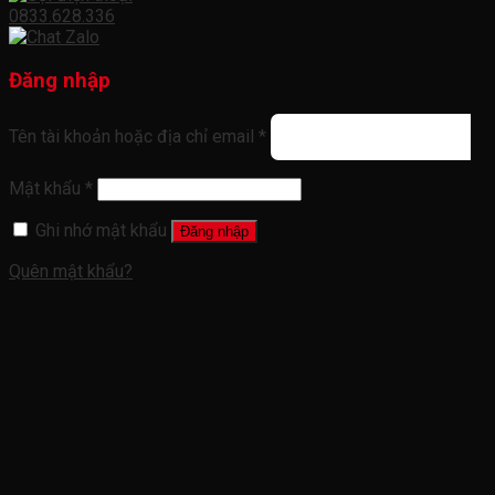
0833.628.336
Đăng nhập
Tên tài khoản hoặc địa chỉ email
*
Mật khẩu
*
Ghi nhớ mật khẩu
Đăng nhập
Quên mật khẩu?