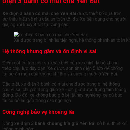
điện 3 bánh có mái che Yên Bái
Xe điện 3 bánh có mái che Yên Bái
được thiết kế dựa trên
sự thấu hiểu về nhu cầu an toàn tối đa. Xe tiện dụng cho người
già, người khuyết tật tại vùng cao.
Xe được trang bị nhiều tiện nghi, hệ thống phanh an toàn k
Hệ thống khung gầm và ổn định vi sai
Điểm cốt lõi tạo nên sự khác biệt của xe chính là bộ khung
thép chịu lực dày dặn. Xe được sơn tĩnh điện 5 lớp để chống
lại sự ăn mòn của không khí ẩm và sương muối ở Yên Bái.
Đặc biệt,
xe điện 3 bánh có mái che
được trang bị hệ thống
cầu vi sai chuyển động giúp xe luôn giữ được trọng tâm thẳng
đứng. Do đó, xe không bao giờ bị lật hay nghiêng, xe dù bác
tài có bẻ lái gấp trong các ngõ hẹp.
Công nghệ bảo vệ khoang lái
Dòng
xe điện 3 bánh khoang kín gió Yên Bái
sở hữu thiết kế
thông minh gồm: