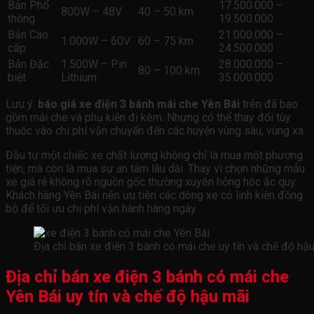
Bản Phổ
17.500.000 –
800W – 48V
40 – 50 km
thông
19.500.000
Bản Cao
21.000.000 –
1.000W – 60V
60 – 75 km
cấp
24.500.000
Bản Đặc
1.500W – Pin
28.000.000 –
80 – 100 km
biệt
Lithium
35.000.000
Lưu ý:
báo giá xe điện 3 bánh mái che Yên Bái
trên đã bao
gồm mái che và phụ kiện đi kèm. Nhưng có thể thay đổi tùy
thuộc vào chi phí vận chuyển đến các huyện vùng sâu, vùng xa.
Đầu tư một chiếc xe chất lượng không chỉ là mua một phương
tiện, mà còn là mua sự an tâm lâu dài. Thay vì chọn những mẫu
xe giá rẻ không rõ nguồn gốc thường xuyên hỏng hóc ắc quy.
Khách hàng Yên Bái nên ưu tiên các dòng xe có linh kiện đồng
bộ để tối ưu chi phí vận hành hàng ngày.
Địa chỉ bán xe điện 3 bánh có mái che uy tín và chế độ hậ
Địa chỉ bán xe điện 3 bánh có mái che
Yên Bái uy tín và chế độ hậu mãi