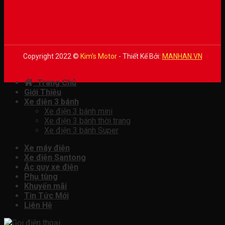
Copyright 2022 ©
Kim’s Motor
- Thiết Kế Bởi:
MANHAN.VN
Trang Chủ
Giới Thiệu
Xe điện 3 bánh
Xe điện 3 bánh mini
Xe điện 3 bánh thời trang
Xe điện 3 bánh Super
Xe máy điện
Xe điện Santong
Ác quy xe điện
Phụ tùng
Khuyến mãi
Tin Tức Mới
Liên Hệ