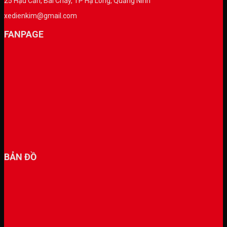
25 Hậu Cần, Bãi Cháy, TP Hạ Long, Quảng Ninh
xedienkim@gmail.com
FANPAGE
BẢN ĐỒ