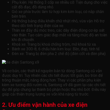
Phụ kiện: Hệ thống 3 cốp xe nhiều cỡ. Tiện dụng cho việc
cất đồ đạc, đồ dùng nhỏ.
Giỏ xe phía trước làm từ hợp kim kim loại, có nắp chắn
bên trên.
Hệ thống bảng điều khiển chữ nhật nhỏ, vừa vặn Hỗ trợ
theo dõi tình trạng điện của xe.
Thân xe đầy đủ móc treo, các dây điện động cơ ép sát
vào thân. Tạo cảm giác đẹp mắt và tăng mức độ an toàn
khi đi chuyển.
Khoá xe: Trang bị khoá chống trộm, mở khoá từ xa.
Bánh xe 300-8, 6 chấu hàn kim loại: Bền, đẹp, tính tế.
Đèn xe: Trang bị đèn pha 2 chế độ (đèn cốt và đèn pha)
Về cơ bản, các thiết kế nguyên bản từ dòng Santong cũ vẫn
được duy trì. Tuy nhiên các chi tiết được tốt giản, bo tròn để
trông thuận mắt, năng động hơn. Thay vì các phần phụ kiện
kèm xe tương đối rườm rà, Santong x9 đã gom lại các chi tiết
dư để góp chung lại thành bộ phận hoặc thu nhỏ bớt. Điều này
giúp cải thiện trọng lượng xe vốn khá nặng từ trước.
2. Ưu điểm vận hành của xe điện