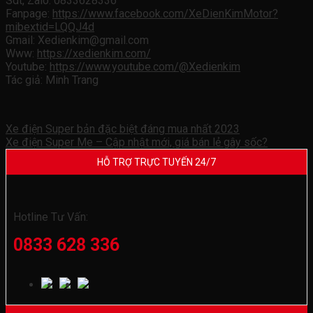
Sdt, Zalo: 0833628336
Fanpage:
https://www.facebook.com/XeDienKimMotor?
mibextid=LQQJ4d
Gmail: Xedienkim@gmail.com
Www:
https://xedienkim.com/
Youtube:
https://www.youtube.com/@Xedienkim
Tác giả: Minh Trang
Xe điện Super bản đặc biệt đáng mua nhất 2023
Xe điện Super Me – Cập nhật mới, giá bán lẻ gây sốc?
HỖ TRỢ TRỰC TUYẾN 24/7
Hotline Tư Vấn:
0833 628 336