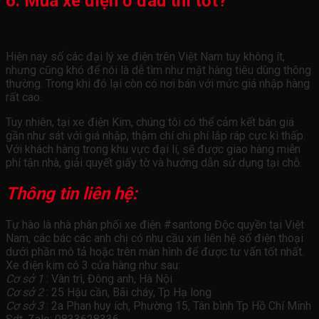
6. Mua xe điện ở đâu thì tốt?
Hiện nay số các đại lý xe điện trên Việt Nam tuy không ít,
nhưng cũng khó để nói là dễ tìm như mặt hàng tiêu dùng thông
thường. Trong khi đó lại còn có nơi bán với mức giá nhập hàng
rất cao.
Tuy nhiên, tại xe điện Kim, chúng tôi có thể cảm kết bán giá
gần như sát với giá nhập, thậm chí chi phí lắp ráp cực kì thấp.
Với khách hàng trong khu vực đại lí, sẽ được giao hàng miễn
phí tận nhà, giải quyết giấy tờ và hướng dẫn sử dụng tại chỗ.
Thông tin liên hệ:
Tự hào là nhà phân phối xe điện #santong Độc quyền tại Việt
Nam, các bác các anh chị có nhu cầu xin liên hệ số điện thoại
dưới phần mô tả hoặc trên màn hình để được tư vấn tốt nhất.
Xe điện kim có 3 cửa hàng như sau:
Cơ sở 1
: Vân trì, Đông anh, Hà Nội
Cơ sở 2
: 25 Hậu cần, Bãi cháy, Tp Hạ long
Cơ sở 3
: 2a Phan huy ích, Phường 15, Tân bình Tp Hồ Chí Minh