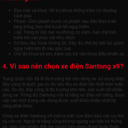
Bảo mật và khoá: Hỗ trợ khoá chống trộm có chuông
cảnh báo.
Phanh: Gồm phanh trước và phanh sau đều theo kiểu
tang trống, hạn chế trượt lết nguy hiểm.
Lốp: Trang bị lốp cao su không có săm- hạn chế trật
bánh khi cán phải vật nhỏ, nhọn.
Sở hữu cầu Visai chống lật. Đầy đủ chế độ tiến lùi, giảm
nguy hiểm khi đi vào góc cua.
Chế độ khoá trẻ em, tránh các bé vặn khoá điều khiển xe.
4. Vì sao nên chọn xe điện Santong x9?
Trung Quốc vốn đã là thị trường lớn cho dòng xe sử dụng điện,
đây cũng là quốc gia có độ tiêu thụ xe điện lớn nhất trên toàn
cầu. Do đó, đây cũng là thị trường khó tính, sản xuất rất nhiều
dòng xe. Trong đó Santong vốn là hãng xe điện nổi tiếng, được
xếp vào một trong các dòng được xuất khẩu nhiều nhất hệ
cùng phân khúc.
Dòng xe điện Santong x9 mới ra mắt vừa đảm bảo các ưu thế
cũ vốn có. Ngoài ra hãng cũng không ngừng cải tiến hệ thống
xe, giúp sản phẩm đến tay người tiêu dùng được hoàn thiện