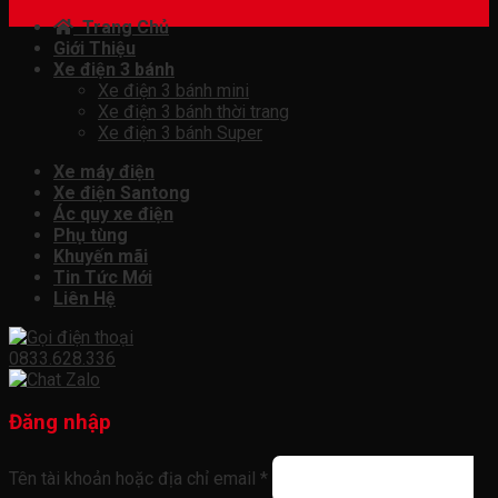
Trang Chủ
Giới Thiệu
Xe điện 3 bánh
Xe điện 3 bánh mini
Xe điện 3 bánh thời trang
Xe điện 3 bánh Super
Xe máy điện
Xe điện Santong
Ác quy xe điện
Phụ tùng
Khuyến mãi
Tin Tức Mới
Liên Hệ
0833.628.336
Đăng nhập
Tên tài khoản hoặc địa chỉ email
*