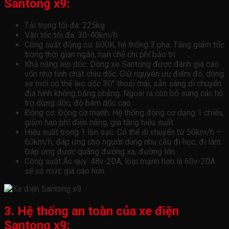
Santong x9:
Tải trọng tối đa: 225kg
Vận tốc tối đa: 30-40km/h
Công suất động cơ: 600K, hệ thống 3 pha. Tăng giảm tốc
trong thời gian ngắn, hạn chế chi phí bảo trì.
Khả năng leo dốc: Dòng xe Santong được đánh giá cao
vốn nhờ tính chất chịu dốc. Giữ nguyên ưu điểm đó, dòng
xe mới có thể leo dốc 30° thoải mái, sẵn sàng di chuyển
địa hình không bằng phẳng. Ngoài ra còn bổ sung các hỗ
trợ dừng dốc, độ bám dốc cao.
Động cơ: Động cơ mạnh. Hệ thống động cơ dạng 1 chiều,
giảm hao phí điện năng, gia tăng hiệu suất.
Hiệu suất trong 1 lần sạc: Có thể di chuyển từ 50km/h –
60km/h, đáp ứng cho người dùng nhu cầu đi học, đi làm.
Đáp ứng được quãng đường xa, đường lớn.
Công suất Ắc quy: 48v-20A, loại mạnh hơn là 60v-20A
sẽ có mức giá cao hơn.
3. Hệ thống an toàn của xe điện
Santong x9
: