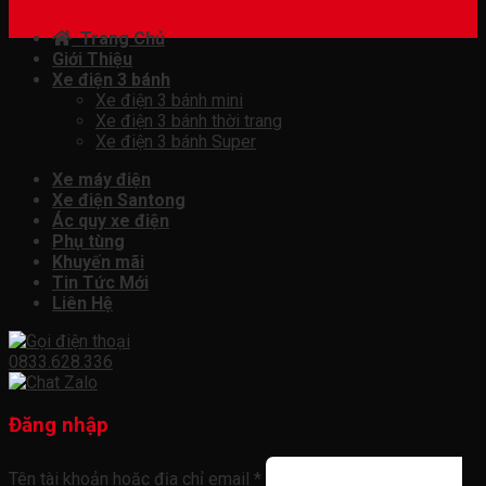
Trang Chủ
Giới Thiệu
Xe điện 3 bánh
Xe điện 3 bánh mini
Xe điện 3 bánh thời trang
Xe điện 3 bánh Super
Xe máy điện
Xe điện Santong
Ác quy xe điện
Phụ tùng
Khuyến mãi
Tin Tức Mới
Liên Hệ
0833.628.336
Đăng nhập
Tên tài khoản hoặc địa chỉ email
*