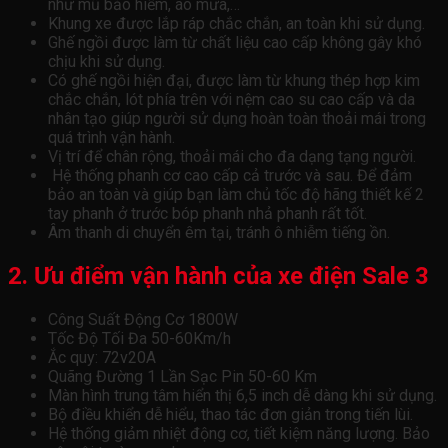
như mũ bảo hiểm, áo mưa,…
Khung xe được lắp ráp chắc chắn, an toàn khi sử dụng.
Ghế ngồi được làm từ chất liệu cao cấp không gây khó
chịu khi sử dụng.
Có ghế ngồi hiện đại, được làm từ khung thép hợp kim
chắc chắn, lót phía trên với nệm cao su cao cấp và da
nhân tạo giúp người sử dụng hoàn toàn thoải mái trong
quá trình vận hành.
Vị trí để chân rộng, thoải mái cho đa dạng tạng người.
Hệ thống phanh cơ cao cấp cả trước và sau. Để đảm
bảo an toàn và giúp bạn làm chủ tốc độ hãng thiết kế 2
tay phanh ở trước bóp phanh nhả phanh rất tốt.
Âm thanh di chuyển êm tại, tránh ô nhiễm tiếng ồn.
2. Ưu điểm vận hành của xe điện Sale 3
Công Suất Động Cơ 1800W
Tốc Độ Tối Đa 50-60Km/h
Ắc quy: 72v20A
Quãng Đường 1 Lần Sạc Pin 50-60 Km
Màn hình trung tâm hiển thị 6,5 inch dễ dàng khi sử dụng.
Bộ điều khiển dễ hiểu, thao tác đơn giản trong tiến lùi.
Hệ thống giảm nhiệt động cơ, tiết kiệm năng lượng. Bảo