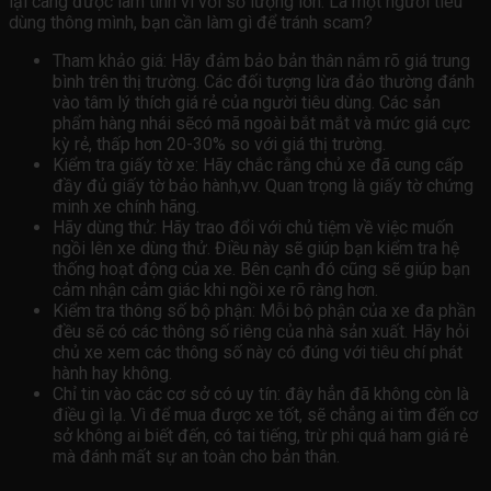
lại càng được làm tình vi với số lượng lớn. Là một người tiêu
dùng thông mình, bạn cần làm gì để tránh scam?
Tham khảo giá: Hãy đảm bảo bản thân nắm rõ giá trung
bình trên thị trường. Các đối tượng lừa đảo thường đánh
vào tâm lý thích giá rẻ của người tiêu dùng. Các sản
phẩm hàng nhái sẽcó mã ngoài bắt mắt và mức giá cực
kỳ rẻ, thấp hơn 20-30% so với giá thị trường.
Kiểm tra giấy tờ xe: Hãy chắc rằng chủ xe đã cung cấp
đầy đủ giấy tờ bảo hành,vv. Quan trọng là giấy tờ chứng
minh xe chính hãng.
Hãy dùng thử: Hãy trao đổi với chủ tiệm về việc muốn
ngồi lên xe dùng thử. Điều này sẽ giúp bạn kiểm tra hệ
thống hoạt động của xe. Bên cạnh đó cũng sẽ giúp bạn
cảm nhận cảm giác khi ngồi xe rõ ràng hơn.
Kiểm tra thông số bộ phận: Mỗi bộ phận của xe đa phần
đều sẽ có các thông số riêng của nhà sản xuất. Hãy hỏi
chủ xe xem các thông số này có đúng với tiêu chí phát
hành hay không.
Chỉ tin vào các cơ sở có uy tín: đây hẳn đã không còn là
điều gì lạ. Vì để mua được xe tốt, sẽ chẳng ai tìm đến cơ
sở không ai biết đến, có tai tiếng, trừ phi quá ham giá rẻ
mà đánh mất sự an toàn cho bản thân.