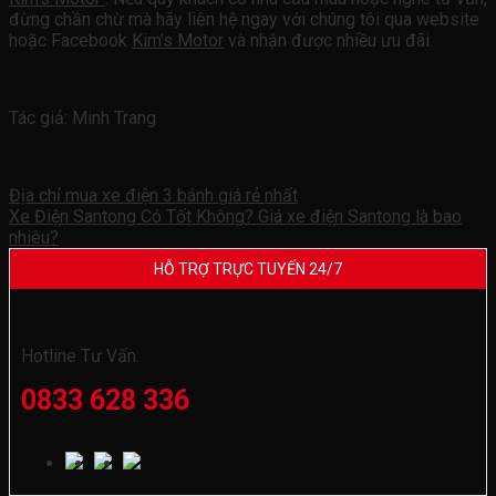
đừng chần chừ mà hãy liên hệ ngay với chúng tôi qua website
hoặc Facebook
Kim’s Motor
và nhận được nhiều ưu đãi.
Tác giả: Minh Trang
Địa chỉ mua xe điện 3 bánh giá rẻ nhất
Xe Điện Santong Có Tốt Không? Giá xe điện Santong là bao
nhiêu?
HỖ TRỢ TRỰC TUYẾN 24/7
Hotline Tư Vấn:
0833 628 336