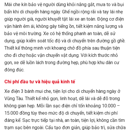
Mái che kín bảo vệ người dùng khỏi nắng gắt, mưa to và bụi
bẩn khi di chuyển hàng ngày. Ghế ngồi rộng rãi và tay lái nhẹ
giúp người già, người khuyết tật lái xe an toàn. Động cơ điện
vận hành êm ái, không gây tiếng ồn, tiết kiệm năng lượng và
bảo vệ môi trường. Xe có hệ thống phanh an toàn, dễ sử
dụng, giúp kiểm soát tốc độ và di chuyển trên đường gồ ghề.
Thiết kế thông minh với khoang chở đồ phía sau thuận tiện
cho đi chợ hoặc vận chuyển vật dụng. Với kích thước nhỏ
gọn, xe dễ luồn lách trong đường hẹp, phù hợp khu dân cư
đông đúc.
Chi phí đầu tư và hiệu quả kinh tế
Xe điện 3 bánh mui che, tiện lợi cho di chuyển hàng ngày ở
Vũng Tàu. Thiết kế nhỏ gọn, linh hoạt, dễ lái và dễ đỗ trong
không gian hẹp. Mỗi lần sạc điện chỉ tốn khoảng 10.000 –
15.000 đồng tùy theo mức độ di chuyển, tiết kiệm chi phí
đáng kể. Sạc trực tiếp tại nhà, an toàn, tiện lợi, không cần tìm
trạm sạc bên ngoài. Cấu tạo đơn giản, giúp bảo trì, sửa chữa