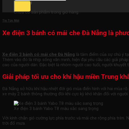
Giỏ hàng
Chưa có sản phẩm trong giỏ hàng.
Tin Tức Mới
Xe điện 3 bánh có mái che Đà Nẵng là phươn
Xe điện 3 bánh có mái che Đà Nẵng
là tâm điểm của sự chú ý tạ
Thêm vào đó là nhịp sống văn minh, hiện đại yêu cầu các giải pháp
cao của người dân. Đặc biệt là nhóm người cao tuổi, người khuyết tậ
Giải pháp tối ưu cho khí hậu miền Trung kh
Đà Nẵng sở hữu khí hậu nhiệt đới gió mùa điển hình với hai mùa rõ
xe máy 2 bánh thông thường đôi khi cực kỳ khó khăn đối với người 
Xe điện 3 bánh Yabo T8 màu sắc sang trọng
Với kính chắn gió cường lực phía trước và mái che rộng phía trên.
trời đổ mưa.