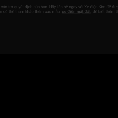
cản trở quyết định của bạn. Hãy liên hệ ngay với Xe điện Kim để đượ
n có thể tham khảo thêm các mẫu
xe điện mặt đất
để biết thêm th