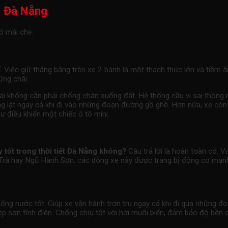
e Đà Nẵng
ó mái che.
Việc giữ thăng bằng trên xe 2 bánh là một thách thức lớn và tiềm ẩn
ững chãi.
ái không cần phải chống chân xuống đất. Hệ thống cầu vi sai thông
ng lật ngay cả khi đi vào những đoạn đường gồ ghề. Hơn nữa, xe còn t
 điều khiển một chiếc ô tô mini.
 tốt trong thời tiết Đà Nẵng không?
Câu trả lời là hoàn toàn có.
 Trà hay Ngũ Hành Sơn, các dòng xe này được trang bị động cơ mạ
chống nước tốt. Giúp xe vận hành trơn tru ngay cả khi đi qua nhữn
 sơn tĩnh điện. Chống chịu tốt với hơi muối biển, đảm bảo độ bền c