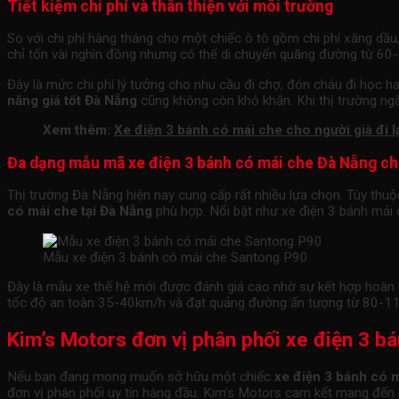
Tiết kiệm chi phí và thân thiện với môi trường
So với chi phí hàng tháng cho một chiếc ô tô gồm chi phí xăng dầu,
chỉ tốn vài nghìn đồng nhưng có thể di chuyển quãng đường từ 60
Đây là mức chi phí lý tưởng cho nhu cầu đi chợ, đón cháu đi học
nắng giá tốt Đà Nẵng
cũng không còn khó khăn. Khi thị trường ngày
Xem thêm:
Xe điện 3 bánh có mái che cho người già đi l
Đa dạng mẫu mã xe điện 3 bánh có mái che Đà Nẵng ch
Thị trường Đà Nẵng hiện nay cung cấp rất nhiều lựa chọn. Tùy thu
có mái che tại Đà Nẵng
phù hợp. Nổi bật như xe điện 3 bánh mái
Mẫu xe điện 3 bánh có mái che Santong P90
Đây là mẫu xe thế hệ mới được đánh giá cao nhờ sự kết hợp hoàn
tốc độ an toàn 35-40km/h và đạt quảng đường ấn tượng từ 80-11
Kim’s Motors đơn vị phân phối xe điện 3 b
Nếu bạn đang mong muốn sở hữu một chiếc
xe điện 3 bánh có 
đơn vị phân phối uy tín hàng đầu. Kim’s Motors cam kết mang đến 