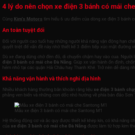
4 lý do nên chọn xe điện 3 bánh có mái ch
Cùng
Kim’s Motors
tìm hiểu 6 ưu điểm của dòng xe điện 3 bánh c
An toàn tuyệt đối
Đối với người cao tuổi hay những người khả năng vận động hạn chế. 
quyết triệt để vấn đề này nhờ thiết kế 3 điểm tiếp xúc mặt đường v
Dù xe đang dừng chờ đèn đỏ, di chuyển chậm hay vào cua. Người l
điện 3 bánh có mái che Đà Nẵng
. Giúp xe vận hành ổn định, chố
hẻm nhỏ tại các quận Hải Châu hay Thanh Khê. Trở nên dễ dàng như
Khả năng vận hành và thích nghi địa hình
Nhiều khách hàng thường băn khoăn rằng liệu
xe điện 3 bánh chạy
phẳng ven biển và những con dốc nhỏ hướng về phía bán đảo Sơn
Mẫu xe điện 3 bánh có mái che Santong M1
Hệ thống động cơ và ắc quy được thiết kế khép kín, có khả năng 
của
x
e điện 3 bánh có mái che Đà Nẵng
được làm từ hợp kim thép