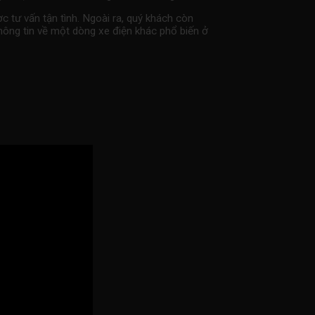
c tư vấn tận tình. Ngoài ra, quý khách còn
ông tin về một dòng xe điện khác phổ biến ở