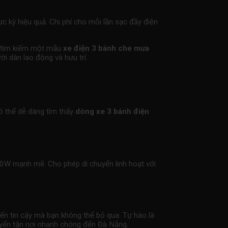
ực kỳ hiệu quả. Chi phí cho mỗi lần sạc đầy điện
ệc tìm kiếm một mẫu
xe điện 3 bánh che mưa
i dân lao động và hưu trí.
ó thể dễ dàng tìm thấy
dòng xe 3 bánh điện
0W mạnh mẽ. Cho phép di chuyển linh hoạt với
ến tin cậy mà bạn không thể bỏ qua. Tự hào là
uyển tận nơi nhanh chóng đến Đà Nẵng.