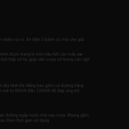
 nhiều rủi ro. Xe điện 3 bánh có mái che giải
 minh được trang bị trên hầu hết các mẫu
xe
ích hợp số lùi, giúp việc xoay sở trong các ngõ
 Với địa hình Đà Nẵng bao gồm cả đường bằng
nh mẽ từ 800W đến 1200W để đáp ứng tốt.
g đoạn đường ngập nước nhẹ sau mưa. Khung gầm
ao theo thời gian sử dụng.