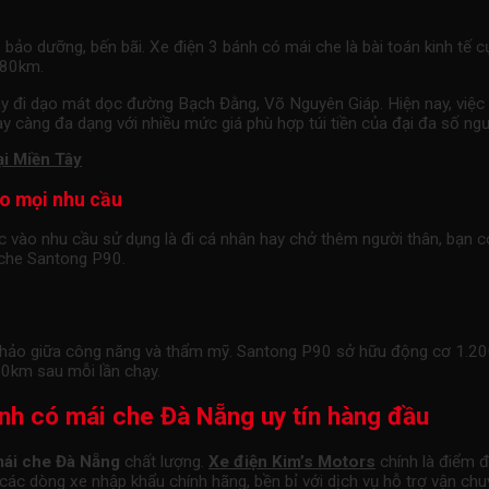
 bảo dưỡng, bến bãi. Xe điện 3 bánh có mái che là bài toán kinh tế c
-80km.
 hay đi dạo mát dọc đường Bạch Đằng, Võ Nguyên Giáp. Hiện nay, vi
 càng đa dạng với nhiều mức giá phù hợp túi tiền của đại đa số ngườ
ại Miền Tây
o mọi nhu cầu
ộc vào nhu cầu sử dụng là đi cá nhân hay chở thêm người thân, bạn c
 che Santong P90.
 hảo giữa công năng và thẩm mỹ. Santong P90 sở hữu động cơ 1.20
0km sau mỗi lần chạy.
ánh có mái che Đà Nẵng uy tín hàng đầu
mái che Đà Nẵng
chất lượng.
Xe điện Kim’s Motors
chính là điểm đ
các dòng xe nhập khẩu chính hãng, bền bỉ với dịch vụ hỗ trợ vận ch