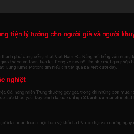
g tiện lý tưởng cho người già và người khuy
i thành phố đáng sống nhất Việt Nam. Đà Nẵng nổi tiếng với những b
 giao thông an toàn, tiện lợi. Dòng xe này nổi lên như một giải pháp
t. Cùng Kim’s Motors tìm hiểu chi tiết qua bài viết đưới đây.
ắc nghiệt
 rệt. Cái nắng miền Trung thường gay gắt, trong khi những cơn mưa r
có sức khỏe yếu. Đây chính là lúc
xe điện 3 bánh có mái che
phát 
 Người lái hoàn toàn được bảo vệ khỏi tia UV độc hại vào những ngày