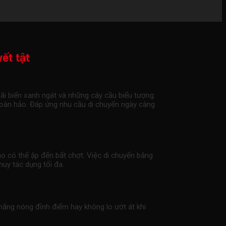
ết tật
ãi biển xanh ngát và những cây cầu biểu tượng.
 hoàn hảo. Đáp ứng nhu cầu di chuyển ngày càng
ào có thể ập đến bất chợt. Việc di chuyển bằng
huy tác dụng tối đa.
 nắng nóng đỉnh điểm hay không lo ướt át khi