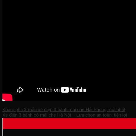
Khám phá 3 mẫu xe điện 3 bánh mái che Hải Phòng mới nhất
Xe điện 3 bánh có mái che Hà Nội – Lựa chọn an toàn, tiện lợi