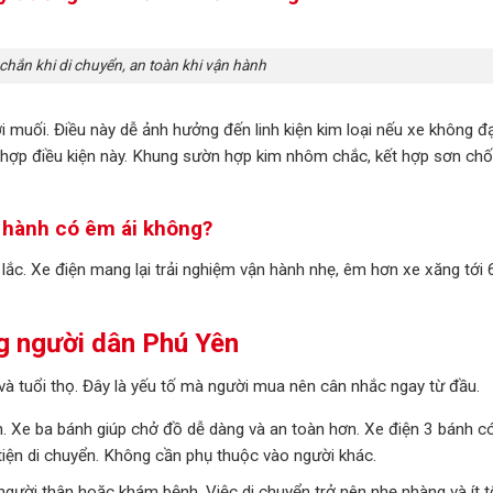
hắn khi di chuyển, an toàn khi vận hành
muối. Điều này dễ ảnh hưởng đến linh kiện kim loại nếu xe không đạ
 hợp điều kiện này. Khung sườn hợp kim nhôm chắc, kết hợp sơn chố
 hành có êm ái không?
 lắc. Xe điện mang lại trải nghiệm vận hành nhẹ, êm hơn xe xăng tới
g người dân Phú Yên
và tuổi thọ. Đây là yếu tố mà người mua nên cân nhắc ngay từ đầu.
h. Xe ba bánh giúp chở đồ dễ dàng và an toàn hơn. Xe điện 3 bánh c
tiện di chuyển. Không cần phụ thuộc vào người khác.
 người thân hoặc khám bệnh. Việc di chuyển trở nên nhẹ nhàng và ít t