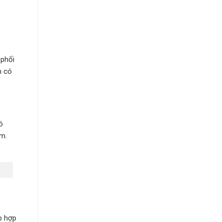
 phối
h có
ó
im.
p hợp