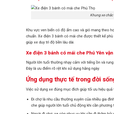
Khung xe chắc c
Khu vực ven biển có độ ẩm cao và gió mang theo hơi 
chuẩn. Xe điện 3 bánh có mái che được thiết kế phù
giúp xe duy trì độ bền lâu dài.
Xe điện 3 bánh có mái che Phú Yên vận
Người lớn tuổi thường nhạy cảm với tiếng ồn và rung
Đây là ưu điểm rõ rệt khi sử dụng hằng ngày.
Ứng dụng thực tế trong đời sốn
Việc sử dụng xe đúng mục đích giúp tối ưu hiệu quả 
Đi chợ là nhu cầu thường xuyên của nhiều gia đìn
che giúp người lớn tuổi chủ động khi cần phương 
Ngoài đi chợ, xe còn phục vụ khi cần đi thăm hỏi