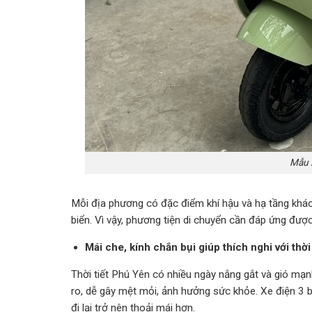
Mẫu 
Mỗi địa phương có đặc điểm khí hậu và hạ tầng khác
biển. Vì vậy, phương tiện di chuyển cần đáp ứng đượ
Mái che, kính chắn bụi giúp thích nghi với thời
Thời tiết Phú Yên có nhiều ngày nắng gắt và gió mạnh
ro, dễ gây mệt mỏi, ảnh hưởng sức khỏe. Xe điện 3 b
đi lại trở nên thoải mái hơn.