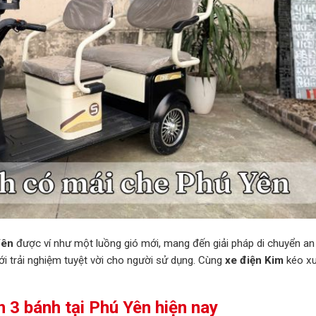
Yên
được ví như một luồng gió mới, mang đến giải pháp di chuyển an
ới trải nghiệm tuyệt vời cho người sử dụng. Cùng
xe điện Kim
kéo x
 3 bánh tại Phú Yên hiện nay