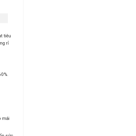
t tiêu
ng rỉ
 60%.
ó mái
ốn sức.