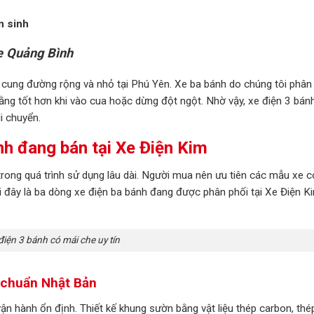
n sinh
e Quảng Bình
c cung đường rộng và nhỏ tại Phú Yên. Xe ba bánh do chúng tôi phân
ng tốt hơn khi vào cua hoặc dừng đột ngột. Nhờ vậy, xe điện 3 bán
i chuyển.
h đang bán tại Xe Điện Kim
rong quá trình sử dụng lâu dài. Người mua nên ưu tiên các mẫu xe c
 đây là ba dòng xe điện ba bánh đang được phân phối tại Xe Điện K
điện 3 bánh có mái che uy tín
u chuẩn Nhật Bản
n hành ổn định. Thiết kế khung sườn bằng vật liệu thép carbon, thé