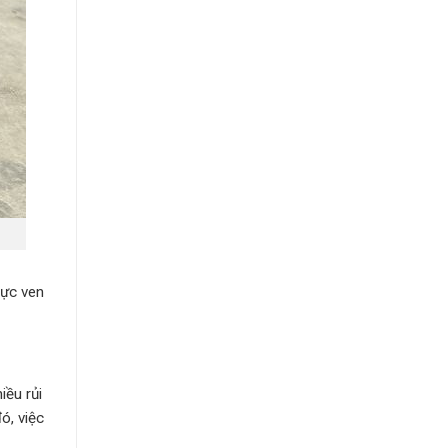
vực ven
iều rủi
ó, việc