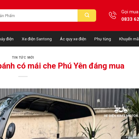
Gọi mua
0833 6
áy điện
Xe điện Santong
Ác quy xe điện
Phụ tùng
Khuyến mã
TIN TỨC MỚI
 bánh có mái che Phú Yên đáng mua