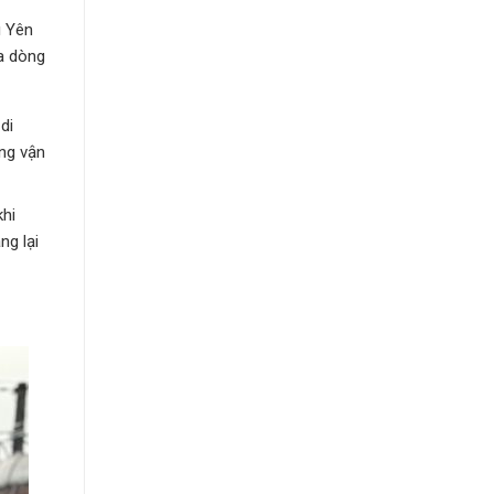
ú Yên
ủa dòng
di
ng vận
khi
ng lại