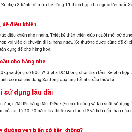
i. Xe điện 3 bánh có mái che dòng T1 thích hợp cho người lớn tuổi. X
 dễ điều khiển
ác điều khiển nhẹ nhàng. Thiết kế thân thiện giúp người mới sử dụn
ợp với việc di chuyển đi lại hàng ngày. Xe thường được dùng để đi 
 tận dụng để chở hàng hóa.
 cầu chở hàng nhẹ
 220kg và động cơ 800 W, 3 pha DC không chổi than bền. Xe phù hợp 
bánh có mái che dòng Santong đáp ứng tốt nhu cầu thực tế.
i sử dụng lâu dài
uôn được đặt lên hàng đầu. Điều kiện môi trường và tần suất sử dụng 
thọ của xe từ 10-20 năm tùy thuộc vào thực tế và tính cẩn thận của 
ạy đường ven biển có bền không?