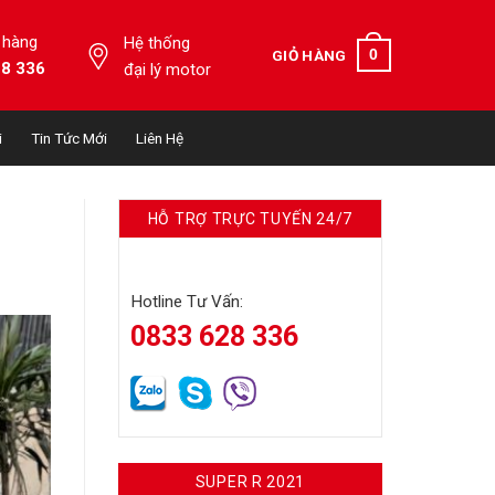
 hàng
Hệ thống
0
GIỎ HÀNG
28 336
đại lý motor
i
Tin Tức Mới
Liên Hệ
HỖ TRỢ TRỰC TUYẾN 24/7
Hotline Tư Vấn:
0833 628 336
SUPER R 2021