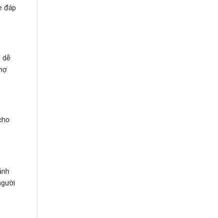
e đáp
g dễ
chợ
cho
ảnh
người