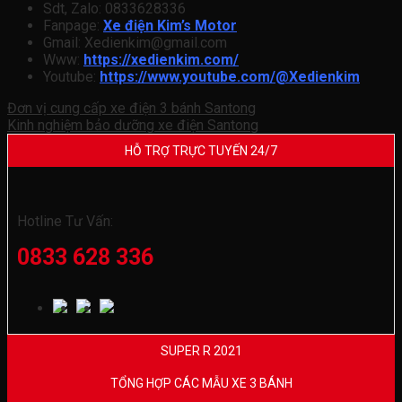
Sdt, Zalo: 0833628336
Fanpage:
Xe điện Kim’s Motor
Gmail: Xedienkim@gmail.com
Www:
https://xedienkim.com/
Youtube:
https://www.youtube.com/@Xedienkim
Đơn vị cung cấp xe điện 3 bánh Santong
Kinh nghiệm bảo dưỡng xe điện Santong
HỖ TRỢ TRỰC TUYẾN 24/7
Hotline Tư Vấn:
0833 628 336
SUPER R 2021
TỔNG HỢP CÁC MẪU XE 3 BÁNH