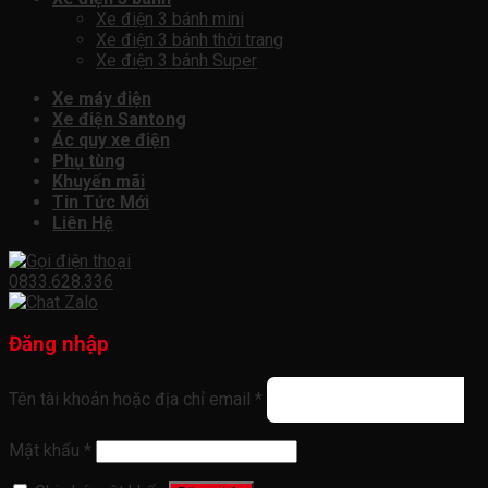
Xe điện 3 bánh mini
Xe điện 3 bánh thời trang
Xe điện 3 bánh Super
Xe máy điện
Xe điện Santong
Ác quy xe điện
Phụ tùng
Khuyến mãi
Tin Tức Mới
Liên Hệ
0833.628.336
Đăng nhập
Tên tài khoản hoặc địa chỉ email
*
Mật khẩu
*