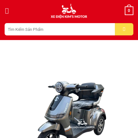
Skip
0
to
content
Tìm
kiếm: