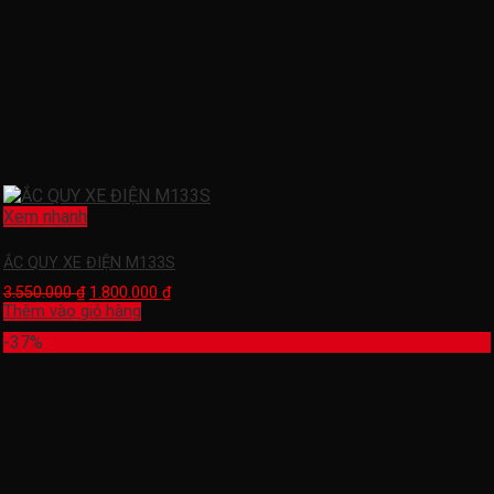
Xem nhanh
ẮC QUY XE ĐIỆN M133S
3.550.000
₫
1.800.000
₫
Thêm vào giỏ hàng
-37%