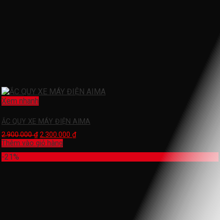
Xem nhanh
ẮC QUY XE MÁY ĐIỆN AIMA
2.900.000
₫
2.300.000
₫
Thêm vào giỏ hàng
-21%