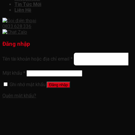
Tin Tức Mới
Liên Hệ
0833.628.336
Đăng nhập
Tên tài khoản hoặc địa chỉ email
*
Mật khẩu
*
Ghi nhớ mật khẩu
Đăng nhập
Quên mật khẩu?