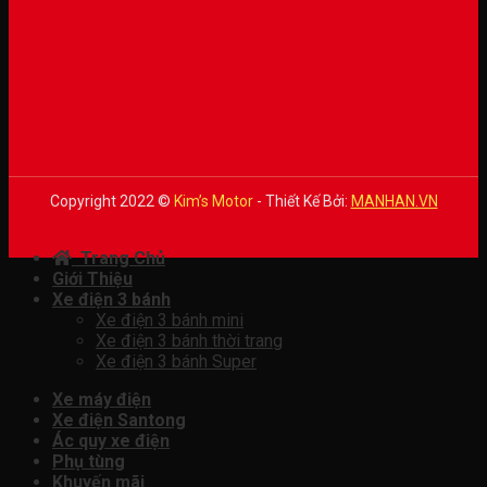
Copyright 2022 ©
Kim’s Motor
- Thiết Kế Bởi:
MANHAN.VN
Trang Chủ
Giới Thiệu
Xe điện 3 bánh
Xe điện 3 bánh mini
Xe điện 3 bánh thời trang
Xe điện 3 bánh Super
Xe máy điện
Xe điện Santong
Ác quy xe điện
Phụ tùng
Khuyến mãi