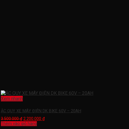
Xem nhanh
ẮC QUY XE MÁY ĐIỆN DK BIKE 60V – 20AH
3.500.000
₫
2.200.000
₫
Thêm vào giỏ hàng