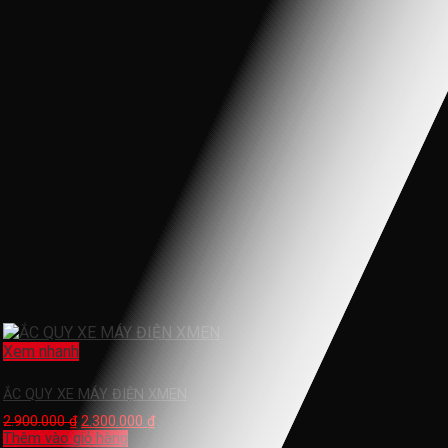
Xem nhanh
ẮC QUY XE MÁY ĐIỆN XMEN
2.900.000
₫
2.300.000
₫
Thêm vào giỏ hàng