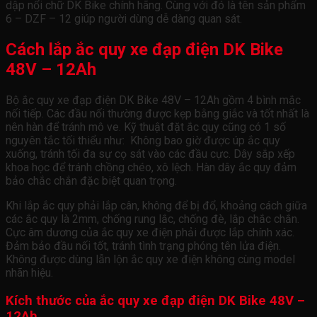
dập nổi chữ DK Bike chính hãng. Cùng với đó là tên sản phẩm
6 – DZF – 12 giúp người dùng dễ dàng quan sát.
Cách lắp ắc quy xe đạp điện DK Bike
48V – 12Ah
Bộ ắc quy xe đạp điện DK Bike 48V – 12Ah gồm 4 bình mắc
nối tiếp. Các đầu nối thường được kẹp bằng giắc và tốt nhất là
nên hàn để tránh mô ve. Kỹ thuật đặt ắc quy cũng có 1 số
nguyên tắc tối thiểu như: Không bao giờ được úp ắc quy
xuống, tránh tối đa sự cọ sát vào các đầu cực. Dây sắp xếp
khoa học để tránh chồng chéo, xô lệch. Hàn dây ắc quy đảm
bảo chắc chắn đặc biệt quan trọng.
Khi lắp ắc quy phải lắp cân, không để bị đổ, khoảng cách giữa
các ắc quy là 2mm, chống rung lắc, chống đè, lắp chắc chắn.
Cực âm dương của ắc quy xe điện phải được lắp chính xác.
Đảm bảo đầu nối tốt, tránh tình trạng phóng tên lửa điện.
Không được dùng lẫn lộn ắc quy xe điện không cùng model
nhãn hiệu.
Kích thước của ắc quy xe đạp điện DK Bike 48V –
12Ah