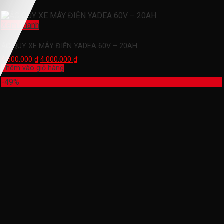
Xem nhanh
ẮC QUY XE MÁY ĐIỆN YADEA 60V – 20AH
4.600.000
₫
4.000.000
₫
Thêm vào giỏ hàng
-49%