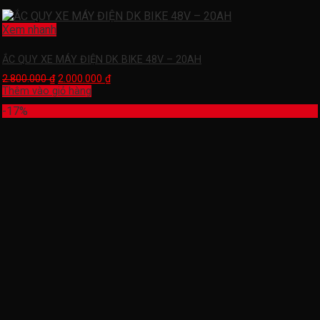
Xem nhanh
ẮC QUY XE MÁY ĐIỆN DK BIKE 48V – 20AH
2.800.000
₫
2.000.000
₫
Thêm vào giỏ hàng
-17%