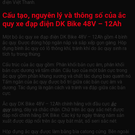
điện Việt Thanh.
Cấu tạo, nguyên lý và thông số của ắc
quy xe đạp điện DK Bike 48V – 12Ah
Một bộ ắc quy xe đạp điện DK Bike 48V – 12Ah gồm 4 bình
ắc quy. Được đóng hộp ngăn nắp và sắp xếp gọn gàng. Hôp
đựng bình ắc quy có lỗ thông khí, tránh khí do ắc quy sinh ra
tích tụ trong thùng.
Cấu trúc của ắc quy gồm: Phân khối bản cực âm, phân khối
bản cực dương và tấm chắn. Cấu tạo của một bản cực trong
ắc quy gồm phần khung xương và chất tác dụng bao quanh nó.
Tấm ngăn của ắc quy được bố trí giữa các bản cực âm và
dương. Tác dụng là ngăn cách và tránh va đập giữa các bản
cực.
Ắc quy DK Bike 48V – 12Ah chính hãng với đầu cực
ắc
quy
sáng, dày và chắc chắn. Chữ trên ắc quy sắc nét được
dập nổi chính hãng DK Bike. Các ký tự ngày tháng năm sản
xuất được dập nổi trên ắc quy bắt mắt, số seri sắc nét.
Hộp đựng ắc quy được làm bằng bìa catong cứng. Bên ngoài