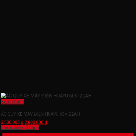
Xem nhanh
ẮC QUY XE MÁY ĐIỆN HUAYU 60V-22AH
3.500.000
₫
2.800.000
₫
Thêm vào giỏ hàng