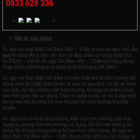
0833 628 336
Mô tả sản phẩm
Ắc quy xe đạp điện DK Bike 48V – 12Ah là loại ắc quy nhỏ.
Ắc
quy
thường dùng cho các loại xe đạp điện có công suất nhỏ
từ 350W – 600W. Ắc quy DK Bike 48V – 12Ah nổi tiếng được
nhập khẩu chính hãng và phân phối bởi hãng DK Bike.
Ắc quy xe đạp điện DK Bike có hiệu điện thế là 48V, cường độ
dòng điện là 12Ah. Sản phẩm là loại ắc quy khô, có độ an toàn
cao hơn. Ắc quy không cần bảo dưỡng, không cần thêm nước
sau thời gian dài sử dụng. Thay vì dùng nước, nó sử dụng chất
khí trong môi trường kín nên không cần bảo dưỡng thường
xuyên.
Ắc quy khô có khả năng phóng điện cao hơn, không gặp tình
trạng tự phóng điện khi không sử dụng. Do đó nếu không sử
dụng thì ắc quy cũng không bị hao mòn điện năng. Ắc quy xe
đạp điện DK Bike 48V – 12Ah được phân phối tại hệ thống xe