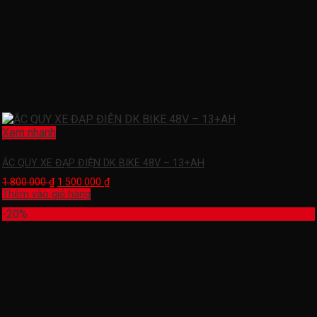
Xem nhanh
ẮC QUY XE ĐẠP ĐIỆN DK BIKE 48V – 13+AH
1.800.000
₫
1.500.000
₫
Thêm vào giỏ hàng
-20%