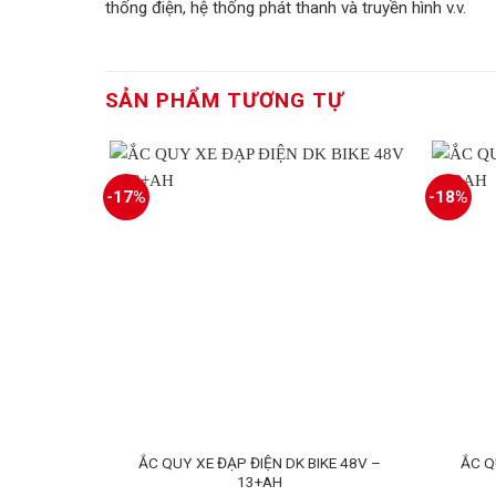
thống điện, hệ thống phát thanh và truyền hình v.v.
SẢN PHẨM TƯƠNG TỰ
-17%
-18%
ẮC QUY XE ĐẠP ĐIỆN DK BIKE 48V –
ẮC Q
13+AH