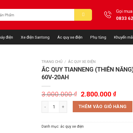
Gọi mua
0833 6
áy điện
Xe điện Santong
Ác quy xe điện
Phụ tùng
Khuyến mã
TRANG CHỦ
/
ÁC QUY XE ĐIỆN
ẮC QUY TIANNENG (THIÊN NĂNG)
60V-20AH
3.000.000
2.800.000
₫
₫
ẮC QUY TIANNENG (THIÊN NĂNG) T5 60V-20AH 
THÊM VÀO GIỎ HÀNG
Danh mục:
ác quy xe điện