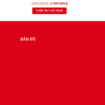
2.800.000
₫
2.000.000
₫
4.6
THÊM VÀO GIỎ HÀNG
BẢN ĐỒ