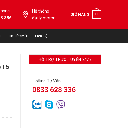
 hàng
Hệ thống
0
GIỎ HÀNG
28 336
đại lý motor
i
Tin Tức Mới
Liên Hệ
HỖ TRỢ TRỰC TUYẾN 24/7
 T5
Hotline Tư Vấn:
0833 628 336
số lượng