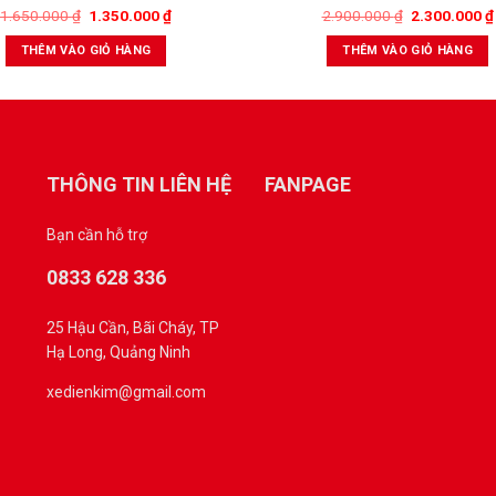
1.650.000
₫
1.350.000
₫
2.900.000
₫
2.300.000
₫
THÊM VÀO GIỎ HÀNG
THÊM VÀO GIỎ HÀNG
THÔNG TIN LIÊN HỆ
FANPAGE
Bạn cần hỗ trợ
0833 628 336
25 Hậu Cần, Bãi Cháy, TP
Hạ Long, Quảng Ninh
xedienkim@gmail.com