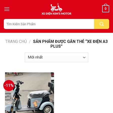
Skip
0
to
content
Tìm
kiếm:
TRANG CHỦ
/
SẢN PHẨM ĐƯỢC GẮN THẺ “XE ĐIỆN A3
PLUS”
-11%