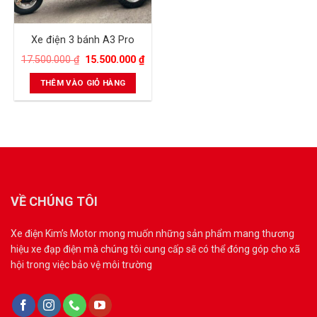
Xe điện 3 bánh A3 Pro
17.500.000
₫
15.500.000
₫
THÊM VÀO GIỎ HÀNG
VỀ CHÚNG TÔI
Xe điện Kim’s Motor mong muốn những sản phẩm mang thương
hiệu xe đạp điện mà chúng tôi cung cấp sẽ có thể đóng góp cho xã
hội trong việc bảo vệ môi trường