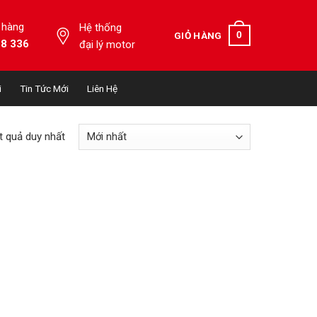
 hàng
Hệ thống
0
GIỎ HÀNG
28 336
đại lý motor
i
Tin Tức Mới
Liên Hệ
ết quả duy nhất