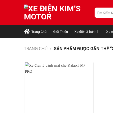
Skip
to
Tìm
kiếm:
content
Trang Chủ
Giới Thiệu
Xe điện 3 bánh
Xe m
TRANG CHỦ
/
SẢN PHẨM ĐƯỢC GẮN THẺ “X