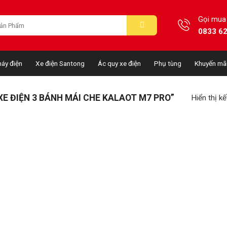
Gọi mua
0833 6
áy điện
Xe điện Santong
Ác quy xe điện
Phụ tùng
Khuyến mã
E ĐIỆN 3 BÁNH MÁI CHE KALAOT M7 PRO”
Hiển thị k