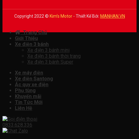
Copyright 2022 ©
Kim’s Motor
- Thiết Kế Bởi:
MANHAN.VN
Trang Chủ
Giới Thiệu
Xe điện 3 bánh
Xe điện 3 bánh mini
Xe điện 3 bánh thời trang
Xe điện 3 bánh Super
Xe máy điện
Xe điện Santong
Ác quy xe điện
Phụ tùng
Khuyến mãi
Tin Tức Mới
Liên Hệ
0833.628.336