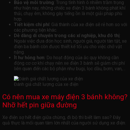
Bảo vệ môi trường
: Trong tình hình ô nhiễm trầm trọng
như hiện nay, những chiếc xe điện 3 bánh không phát khí
thải, chạy êm, không gây tiếng ồn là một giải pháp phù
hợp.
Tiết kiệm chi phí
: Giá thành của xe điện sẽ rẻ hơn so với
các phương tiện khác.
Dễ dàng di chuyển trong các xí nghiệp, khu đô thị
:
Ngoài việc đưa đón học sinh, người già, người tàn tật, xe
điện ba bánh còn được thiết kế tối ưu cho việc chở vật
nặng.
Ít hư hỏng hơn
: Do hoạt động của ắc quy không cần
động cơ cơ khí chạy nên xe điện 3 bánh sẽ giảm chi phí
liên quan đến các bộ phận như bugi, lọc dầu, bơm, van,…
Đánh giá chất lượng của xe điện
Có nên mua xe máy điện 3 bánh không?
Nhỡ hết pin giữa đường
Xe điện sợ hết điện giữa chừng, đi bộ thì biết làm sao? Đây
quả thực là mối quan tâm lớn nhất của người sử dụng xe điện.