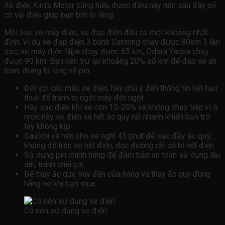
Xe điện Kim’s Motor cũng hiểu được điều này nên sau đây sẽ
có vài điều giúp bạn bớt lo lắng:
Mỗi loại xe máy điện, xe đạp điện đều có một khoảng nhất
định. Ví dụ xe đạp điện 3 bánh Santong chạy được 80km 1 lần
sạc, xe máy điện Nijia chạy được 65 km, Odora Yadea chạy
được 90 km. Bạn nên trừ lại khoảng 20% ​​số km để đạp xe an
toàn, đừng lo lắng về pin.
Đối với các mẫu xe điện, hãy chú ý đến thông tin hết hạn
thuê để tránh bị ngắt máy đột ngột.
Hãy sạc điện khi xe còn 15-20% và không chạy tiếp vì ở
mức này xe điện sẽ hết ắc quy rất nhanh khiến bạn trở
tay không kịp.
Sau khi về nên cho xe nghỉ 45 phút để sạc đầy ắc quy,
không để trên xe hết điện, dọc đường rất dễ bị hết điện.
Sử dụng pin chính hãng để đảm bảo an toàn sử dụng lâu
dài, tránh chai pin.
Để thay ắc quy, hãy đến cửa hàng và thay ắc quy đúng
hãng xe khi bạn mua.
Có nên sử dụng xe điện