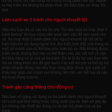
tra độ trượt, độ cân bằng và những vòng quay của lốp. Ngoài
ra hãy kiểm tra những bộ phận khác để đảm bảo xe chạy tốt
nhé.
Làm sạch xe 3 bánh cho người khuyết tật
Nếu như bạn đã có câu trả lời cho “Có nên mua xe máy điện 3
bánh không” thì bạn cũng nên quan tâm vấn đề làm sạch cho
xe. Xe máy điện 3 bánh dành cho người khuyết tật rất dễ bị
bám bẩn khi sử dụng ngoài trời. Bụi bẩn, bùn đất, côn trùng và
một số mảnh vụn có thể bao phủ toàn bộ xe. Nếu không được
kiểm soát, những thứ này có thể thấm vào các vết nứt và cản
trở khả năng xử lý của xe ba bánh. Đó là lý do tại sao bạn nên
lau xe bằng khăn ẩm để giữ sạch. Các kết nối pin và bất kỳ bộ
phận chuyển động nào như trục cũng phải được giữ sạch sẽ.
Điều này giúp các mảnh vụn không làm tắc van tiết lưu và cản
trở hoạt động của nó.
Tránh gây căng thẳng cho động cơ
Nếu bạn cố gắng sử dụng xe ba bánh dành cho người khuyết
tật vượt quá khả năng hoặc công suất của xe. Bạn sẽ gây áp
lực không cần thiết lên động cơ và các bộ phận của xe ba
bánh.