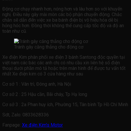
Động cơ chạy nhanh hơn, nóng hơn và lâu hơn so với khuyến
nghị. Điều này gây mài mòn các bộ phận chuyển động. Chắc
chắn sẽ dẫn đến việc xe ba bánh điện bị vô hiệu hóa dễ bị
hỏng hóc hơn. Đồng thời không thể cung cấp tốc độ và độ an
toàn như cũ.
Tránh gây căng thẳng cho động cơ
Xe điện Kim phân phối xe điện 3 bánh Santong độc quyền tại
việt nam các bác các anh chị có nhu cầu xin liên hệ số điện
thoại dưới phần mô tả hoặc trên màn hình để được tư vấn tốt
nhất Xe điện kim có 3 cửa hàng như sau
Cơ sở 1 : Vân trì, Đông anh, Hà Nội
Cơ sở 2 : 25 Hậu cần, Bãi cháy, Tp Hạ long
Cơ sở 3 : 2a Phan huy ích, Phường 15, Tân bình Tp Hồ Chí Minh
Sdt, Zalo:
0833628336
Fanpage:
Xe điện Kim’s Motor